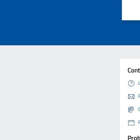
Cont
Prob