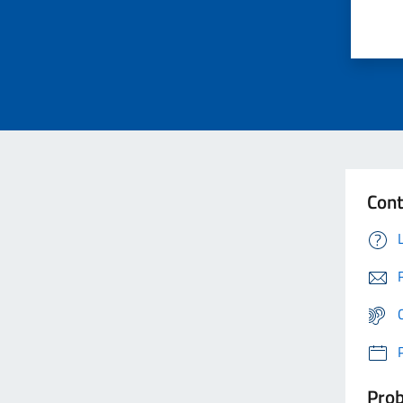
Cont
Prob