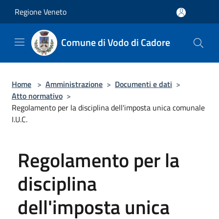
Salta al contenuto principale
Regione Veneto
Comune di Vodo di Cadore
Home
>
Amministrazione
>
Documenti e dati
>
Atto normativo
>
Regolamento per la disciplina dell'imposta unica comunale
I.U.C.
Regolamento per la
disciplina
dell'imposta unica