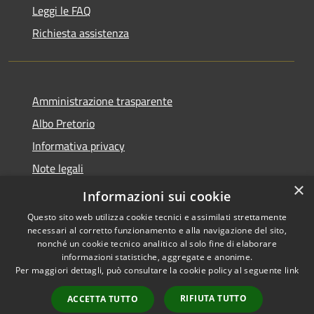
Leggi le FAQ
Richiesta assistenza
Amministrazione trasparente
Albo Pretorio
Informativa privacy
Note legali
×
Dichiarazione di accessibilità
Informazioni sui cookie
Questo sito web utilizza cookie tecnici e assimilati strettamente
necessari al corretto funzionamento e alla navigazione del sito,
nonché un cookie tecnico analitico al solo fine di elaborare
informazioni statistiche, aggregate e anonime.
RSS
Copyright © 2026 • Comune di
Per maggiori dettagli, può consultare la cookie policy al seguente
link
Accessibilità
Vodo di Cadore • Powered by
Privacy
Municipium
Accesso
•
RIFIUTA TUTTO
ACCETTA TUTTO
Cookie
redazione