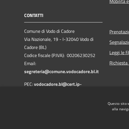
Mobilità e
CONTATTI
Comune di Vodo di Cadore
Prenotaz
Via Nazionale, 19 - I-32040 Vodo di
Segnalazi
Cadore (BL)
Leggi le 
Codice fiscale (P.IVA): 00206230252
Richiesta
Email:
segreteria@comune.vodocadore.bl.it
PEC:
vodocadore.bl@cert.ip-
veneto.net
Centralino Unico: 0435 489019
Questo sito 
alla navig