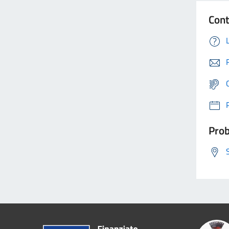
Cont
Prob