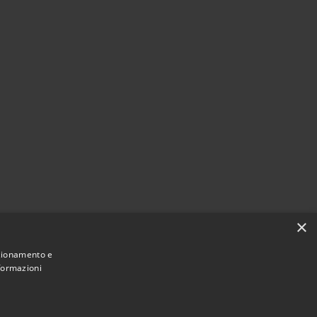
×
nzionamento e
nformazioni