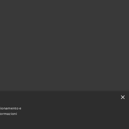
×
nzionamento e
nformazioni