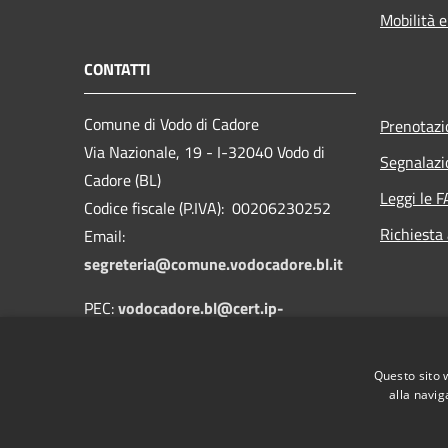
Mobilità e
CONTATTI
Comune di Vodo di Cadore
Prenotaz
Via Nazionale, 19 - I-32040 Vodo di
Segnalazi
Cadore (BL)
Leggi le 
Codice fiscale (P.IVA): 00206230252
Richiesta
Email:
segreteria@comune.vodocadore.bl.it
PEC:
vodocadore.bl@cert.ip-
veneto.net
Centralino Unico: 0435 489019
Questo sito 
alla navig