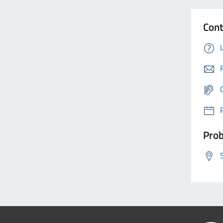
Cont
Prob