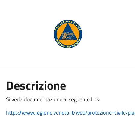
Descrizione
Si veda documentazione al seguente link:
https://www.regione.veneto.it/web/protezione-civile/pia