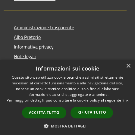
Amministrazione trasparente
Albo Pretorio
Informativa privacy
Note legali
×
Dichiarazione di accessibilità
Informazioni sui cookie
Questo sito web utilizza cookie tecnici e assimilati strettamente
necessari al corretto funzionamento e alla navigazione del sito,
nonché un cookie tecnico analitico al solo fine di elaborare
informazioni statistiche, aggregate e anonime.
RSS
Copyright © 2026 • Comune di
Per maggiori dettagli, può consultare la cookie policy al seguente
link
Accessibilità
Vodo di Cadore • Powered by
Privacy
Municipium
Accesso
•
RIFIUTA TUTTO
ACCETTA TUTTO
Cookie
redazione
Mappa del sito
MOSTRA DETTAGLI