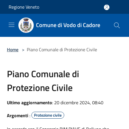
Salta al contenuto principale
Regione Veneto
Comune di Vodo di Cadore
Home
>
Piano Comunale di Protezione Civile
Piano Comunale di
Protezione Civile
Ultimo aggiornamento
: 20 dicembre 2024, 08:40
Argomenti
:
Protezione civile
In accordo con il Consorzio BIM PIAVE di Belluno che