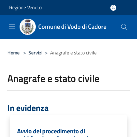
Salta al contenuto principale
Regione Veneto
Comune di Vodo di Cadore
Home
>
Servizi
>
Anagrafe e stato civile
Anagrafe e stato civile
In evidenza
Avvio del procedimento di