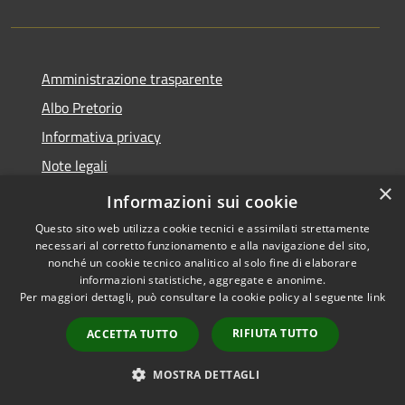
Amministrazione trasparente
Albo Pretorio
Informativa privacy
Note legali
×
Dichiarazione di accessibilità
Informazioni sui cookie
Questo sito web utilizza cookie tecnici e assimilati strettamente
necessari al corretto funzionamento e alla navigazione del sito,
nonché un cookie tecnico analitico al solo fine di elaborare
informazioni statistiche, aggregate e anonime.
RSS
Copyright © 2026 • Comune di
Per maggiori dettagli, può consultare la cookie policy al seguente
link
Accessibilità
Vodo di Cadore • Powered by
Privacy
Municipium
Accesso
•
RIFIUTA TUTTO
ACCETTA TUTTO
Cookie
redazione
Mappa del sito
MOSTRA DETTAGLI