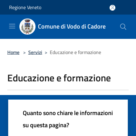
Salta al contenuto principale
Regione Veneto
Comune di Vodo di Cadore
Home
>
Servizi
>
Educazione e formazione
Educazione e formazione
Quanto sono chiare le informazioni
su questa pagina?