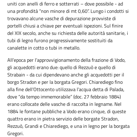
uniti con anelli di ferro e sotterrati – dove possibile - ad
una profondità “non minore di mt 0,60”. Lungo i condotti si
trovavano alcune vasche di depurazione provviste di
portelli chiusi a chiave per eventuali ispezioni. Sul finire
del XIX secolo, anche su richiesta delle autorità sanitarie, i
tubi di legno furono progressivamente sostituiti da
canalette in cotto o tubi in metallo.
All’epoca per l’approvvigionamento della frazione di Vodo,
gli acquedotti erano due: quello di Rezzuò e quello di
Strabain - da cui dipendevano anche gli acquedotti per il
borgo Stradon e per la borgata Gregori. Chiarediego fino
alla fine dell’Ottocento utilizzava l’acqua detta di Palada,
dove “da tempo immemorabile” (doc. 27 febbraio 1884)
erano collocate delle vasche di raccolta in legname. Nel
1884 le fontane pubbliche a Vodo erano cinque, di queste
quattro erano in pietra servizio delle borgate Stradon,
Rezzuò, Grandi e Chiarediego, e una in legno per la borgata
Gregori.