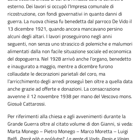
esterno. Dei lavori si occupò l’Impresa comunale di
ricostruzione, con fondi governativi in quanto danni di
guerra. La nuova chiesa fu benedetta dal parroco De Vido il
13 dicembre 1921, quando ancora mancavano persino
alcuni degli altari. I lavori proseguirono negli anni
seguenti, non senza uno strascico di polemiche e malumori
alimentati dalla non facile situazione sociale ed economica
del dopoguerra. Nel 1928 arrivò anche l’organo, benedetto
e inaugurato a maggio, mentre a dicembre furono
collaudate le decorazioni parietali del coro, ma
l’arricchimento degli arredi proseguì ben oltre a quella data
anche grazie ad offerte e donazioni. La consacrazione
avvenne il 12 novembre 1938 per mano del Vescovo mons.
Giosuè Cattarossi.
Per riferimenti alla chiesa e agli avvenimenti durante la
Grande Guerra oltre al citato volume di don Gianni, si veda:
Marta Monego – Pietro Monego – Marco Moretta – Luigi
Belfi,
Parcè pòh a no
śàutre?. La gente di Vodo, Peaio e Vinigo