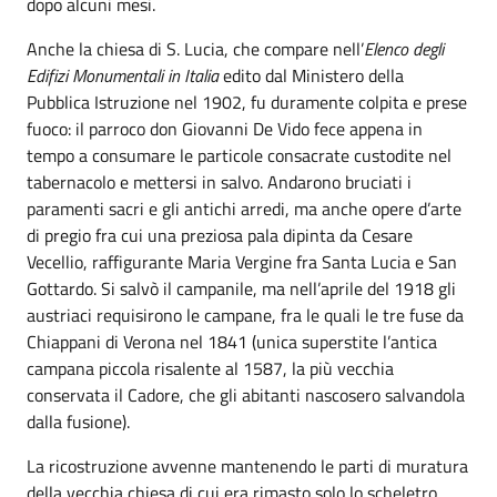
dopo alcuni mesi.
Anche la chiesa di S. Lucia, che compare nell’
Elenco degli
Edifizi Monumentali in Italia
edito dal Ministero della
Pubblica Istruzione nel 1902, fu duramente colpita e prese
fuoco: il parroco don Giovanni De Vido fece appena in
tempo a consumare le particole consacrate custodite nel
tabernacolo e mettersi in salvo. Andarono bruciati i
paramenti sacri e gli antichi arredi, ma anche opere d’arte
di pregio fra cui una preziosa pala dipinta da Cesare
Vecellio, raffigurante Maria Vergine fra Santa Lucia e San
Gottardo. Si salvò il campanile, ma nell’aprile del 1918 gli
austriaci requisirono le campane, fra le quali le tre fuse da
Chiappani di Verona nel 1841 (unica superstite l’antica
campana piccola risalente al 1587, la più vecchia
conservata il Cadore, che gli abitanti nascosero salvandola
dalla fusione).
La ricostruzione avvenne mantenendo le parti di muratura
della vecchia chiesa di cui era rimasto solo lo scheletro