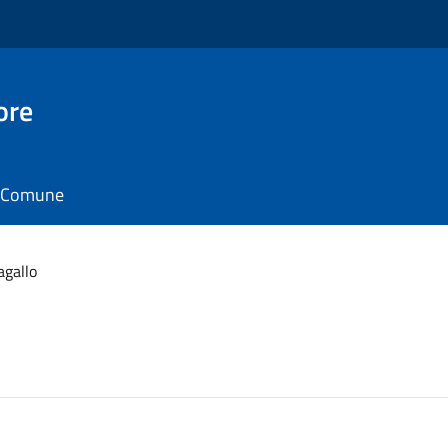
ore
il Comune
agallo