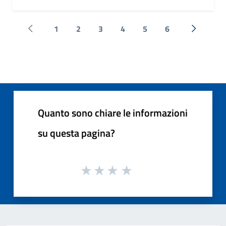
1
2
3
4
5
6
Pagina precedente
Successi
Quanto sono chiare le informazioni
su questa pagina?