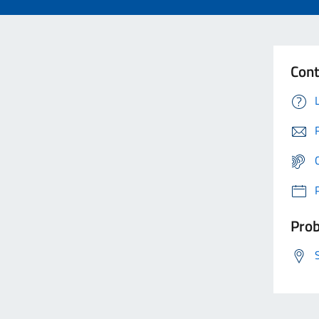
Cont
Prob