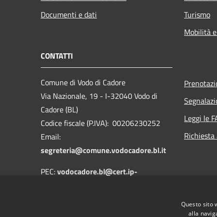
Documenti e dati
Turismo
Mobilità e
CONTATTI
Comune di Vodo di Cadore
Prenotaz
Via Nazionale, 19 - I-32040 Vodo di
Segnalazi
Cadore (BL)
Leggi le 
Codice fiscale (P.IVA): 00206230252
Richiesta
Email:
segreteria@comune.vodocadore.bl.it
PEC:
vodocadore.bl@cert.ip-
veneto.net
Centralino Unico: 0435 489019
Questo sito 
alla navig