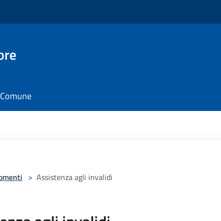
ore
il Comune
omenti
>
Assistenza agli invalidi