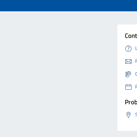
Cont
Prob