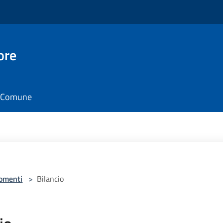
ore
il Comune
omenti
>
Bilancio