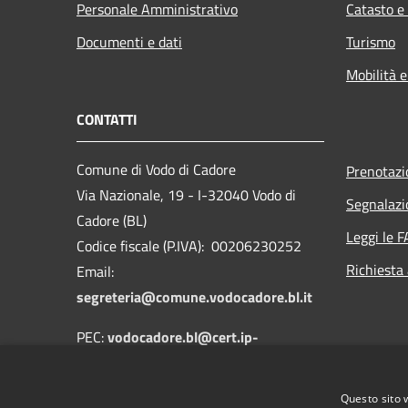
Personale Amministrativo
Catasto e
Documenti e dati
Turismo
Mobilità e
CONTATTI
Comune di Vodo di Cadore
Prenotaz
Via Nazionale, 19 - I-32040 Vodo di
Segnalazi
Cadore (BL)
Leggi le 
Codice fiscale (P.IVA): 00206230252
Richiesta
Email:
segreteria@comune.vodocadore.bl.it
PEC:
vodocadore.bl@cert.ip-
veneto.net
Centralino Unico: 0435 489019
Questo sito 