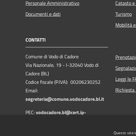
Personale Amministrativo
Catasto e
Documenti e dati
Turismo
Mobilità e
CONTATTI
Comune di Vodo di Cadore
Prenotaz
Via Nazionale, 19 - I-32040 Vodo di
Segnalazi
Cadore (BL)
Leggi le 
Codice fiscale (P.IVA): 00206230252
Richiesta
Email:
segreteria@comune.vodocadore.bl.it
PEC:
vodocadore.bl@cert.ip-
veneto.net
Centralino Unico: 0435 489019
Questo sito 