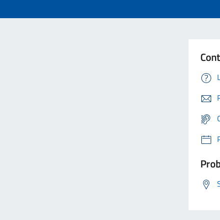
Cont
Prob