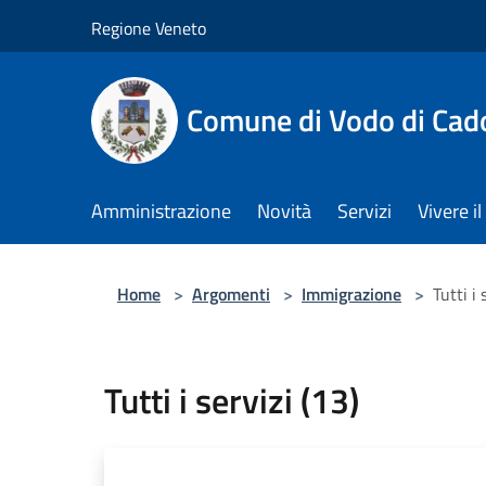
Salta al contenuto principale
Regione Veneto
Comune di Vodo di Cad
Amministrazione
Novità
Servizi
Vivere 
Home
>
Argomenti
>
Immigrazione
>
Tutti i 
Tutti i servizi (13)