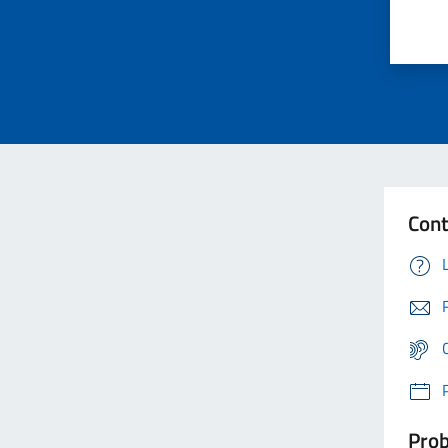
Cont
Prob