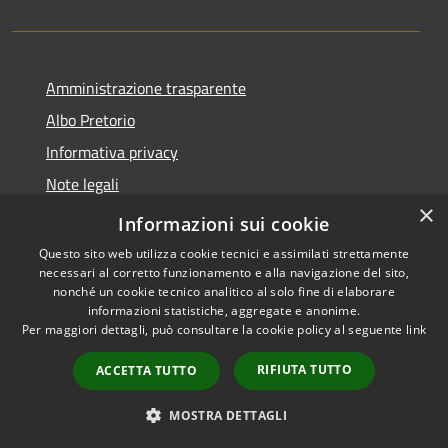
Amministrazione trasparente
Albo Pretorio
Informativa privacy
Note legali
×
Dichiarazione di accessibilità
Informazioni sui cookie
Questo sito web utilizza cookie tecnici e assimilati strettamente
necessari al corretto funzionamento e alla navigazione del sito,
nonché un cookie tecnico analitico al solo fine di elaborare
informazioni statistiche, aggregate e anonime.
RSS
Copyright © 2026 • Comune di
Per maggiori dettagli, può consultare la cookie policy al seguente
link
Accessibilità
Vodo di Cadore • Powered by
Privacy
Municipium
Accesso
•
RIFIUTA TUTTO
ACCETTA TUTTO
Cookie
redazione
Mappa del sito
MOSTRA DETTAGLI