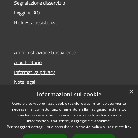
Segnalazione disservizio
Leggi le FAQ
Richiesta assistenza
Amministrazione trasparente
Albo Pretorio
Informativa privacy
Note legali
×
Dichiarazione di accessibilità
Informazioni sui cookie
Questo sito web utilizza cookie tecnici e assimilati strettamente
necessari al corretto funzionamento e alla navigazione del sito,
nonché un cookie tecnico analitico al solo fine di elaborare
informazioni statistiche, aggregate e anonime.
RSS
Copyright © 2026 • Comune di
Per maggiori dettagli, può consultare la cookie policy al seguente
link
Accessibilità
Vodo di Cadore • Powered by
Privacy
Municipium
Accesso
•