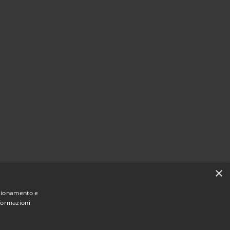
×
nzionamento e
nformazioni