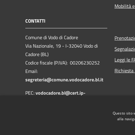
Mobilità e
CONTATTI
Comune di Vodo di Cadore
Prenotaz
Via Nazionale, 19 - I-32040 Vodo di
Segnalazi
Cadore (BL)
Leggi le 
Codice fiscale (P.IVA): 00206230252
Richiesta
Email:
segreteria@comune.vodocadore.bl.it
PEC:
vodocadore.bl@cert.ip-
veneto.net
Centralino Unico: 0435 489019
Questo sito 
alla navig