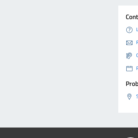
Cont
Prob