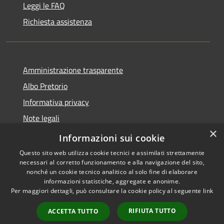
Leggi le FAQ
Richiesta assistenza
Amministrazione trasparente
Albo Pretorio
Informativa privacy
Note legali
×
Dichiarazione di accessibilità
Informazioni sui cookie
Questo sito web utilizza cookie tecnici e assimilati strettamente
necessari al corretto funzionamento e alla navigazione del sito,
nonché un cookie tecnico analitico al solo fine di elaborare
informazioni statistiche, aggregate e anonime.
RSS
Copyright © 2026 • Comune di
Per maggiori dettagli, può consultare la cookie policy al seguente
link
Accessibilità
Vodo di Cadore • Powered by
Privacy
Municipium
Accesso
•
RIFIUTA TUTTO
ACCETTA TUTTO
Cookie
redazione