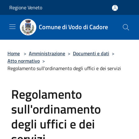
Salta al contenuto principale
Regione Veneto
Comune di Vodo di Cadore
Home
>
Amministrazione
>
Documenti e dati
>
Atto normativo
>
Regolamento sull'ordinamento degli uffici e dei servizi
Regolamento
sull'ordinamento
degli uffici e dei
servizi