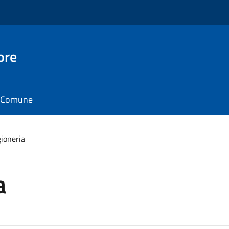
ore
il Comune
gioneria
a