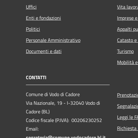
Uffici
Vita lavor
Enti e fondazioni
Imprese 
Politici
Appalti pu
Personale Amministrativo
Catasto e
Documenti e dati
Turismo
Mobilità e
CONTATTI
Comune di Vodo di Cadore
Prenotaz
Via Nazionale, 19 - I-32040 Vodo di
Segnalazi
Cadore (BL)
Leggi le 
Codice fiscale (P.IVA): 00206230252
Richiesta
Email:
segreteria@comune.vodocadore.bl.it