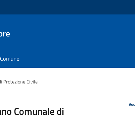
ore
il Comune
 Protezione Civile
Ved
iano Comunale di