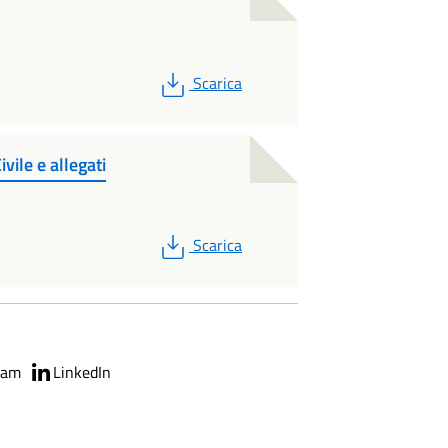
PDF
Scarica
ile e allegati
PDF
Scarica
ram
LinkedIn