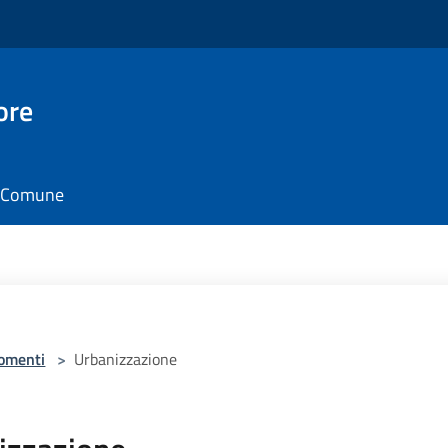
ore
il Comune
omenti
>
Urbanizzazione