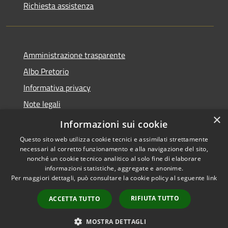
Richiesta assistenza
Amministrazione trasparente
Albo Pretorio
Informativa privacy
Note legali
×
Dichiarazione di accessibilità
Informazioni sui cookie
Questo sito web utilizza cookie tecnici e assimilati strettamente
necessari al corretto funzionamento e alla navigazione del sito,
nonché un cookie tecnico analitico al solo fine di elaborare
informazioni statistiche, aggregate e anonime.
RSS
Copyright © 2026 • Comune di
Per maggiori dettagli, può consultare la cookie policy al seguente
link
Accessibilità
Vodo di Cadore • Powered by
Privacy
Municipium
Accesso
•
RIFIUTA TUTTO
ACCETTA TUTTO
Cookie
redazione
Mappa del sito
MOSTRA DETTAGLI