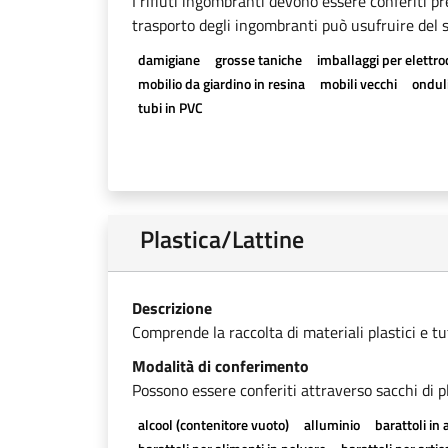
I rifiuti ingombranti devono essere conferiti pr
trasporto degli ingombranti può usufruire del se
damigiane
grosse taniche
imballaggi per elettr
mobilio da giardino in resina
mobili vecchi
onduli
tubi in PVC
Plastica/Lattine
Descrizione
Comprende la raccolta di materiali plastici e tutti
Modalità di conferimento
Possono essere conferiti attraverso sacchi di pl
alcool (contenitore vuoto)
alluminio
barattoli in 