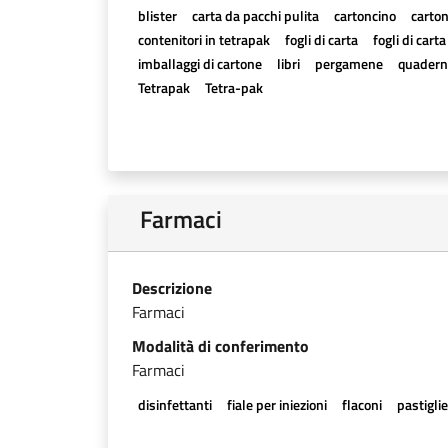
blister
carta da pacchi pulita
cartoncino
carton
contenitori in tetrapak
fogli di carta
fogli di cart
imballaggi di cartone
libri
pergamene
quadern
Tetrapak
Tetra-pak
Farmaci
Descrizione
Farmaci
Modalità di conferimento
Farmaci
disinfettanti
fiale per iniezioni
flaconi
pastigli