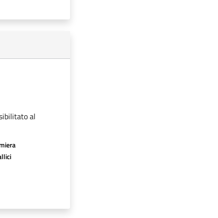
ibilitato al
amiera
llici