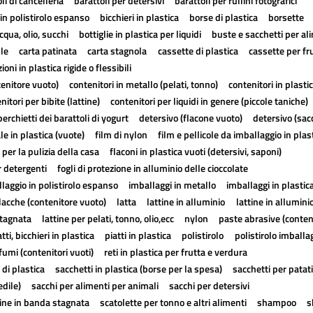
li di cancelleria
barattoli per detersivi
barattoli per rullini fotografici
in polistirolo espanso
bicchieri in plastica
borse di plastica
borsette
cqua, olio, succhi
bottiglie in plastica per liquidi
buste e sacchetti per al
lle
carta patinata
carta stagnola
cassette di plastica
cassette per fr
ioni in plastica rigide o flessibili
tenitore vuoto)
contenitori in metallo (pelati, tonno)
contenitori in plasti
nitori per bibite (lattine)
contenitori per liquidi in genere (piccole taniche)
erchietti dei barattoli di yogurt
detersivo (flacone vuoto)
detersivo (sac
ale in plastica (vuote)
film di nylon
film e pellicole da imballaggio in plas
 per la pulizia della casa
flaconi in plastica vuoti (detersivi, saponi)
r detergenti
fogli di protezione in alluminio delle cioccolate
laggio in polistirolo espanso
imballaggi in metallo
imballaggi in plastic
lacche (contenitore vuoto)
latta
lattine in alluminio
lattine in allumini
stagnata
lattine per pelati, tonno, olio,ecc
nylon
paste abrasive (conten
atti, bicchieri in plastica
piatti in plastica
polistirolo
polistirolo imballa
fumi (contenitori vuoti)
reti in plastica per frutta e verdura
 di plastica
sacchetti in plastica (borse per la spesa)
sacchetti per patat
edile)
sacchi per alimenti per animali
sacchi per detersivi
tine in banda stagnata
scatolette per tonno e altri alimenti
shampoo
s