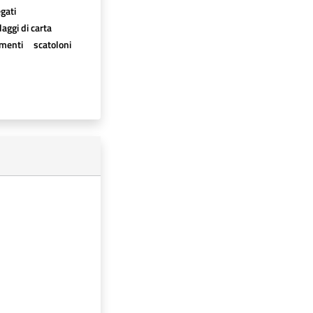
egati
aggi di carta
imenti
scatoloni