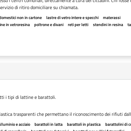
esso i centri comunali, direttamente a cura dei cittadini. Chi fosse 
rvizio di ritiro domiciliare su chiamata.
odomestici non in cartone
lastre di vetro intere e specchi
materassi
ne in vetroresina
poltrone e divani
reti per letti
stendini in resina
t
 i tipi di lattine e barattoli.
astica trasparenti che permettano il riconoscimento dei rifiuti dall
alluminio e acciaio
barattoli in latta
barattoli in plastica
barattolini di 