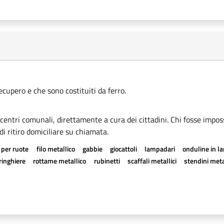
recupero e che sono costituiti da ferro.
i centri comunali, direttamente a cura dei cittadini. Chi fosse imposs
di ritiro domiciliare su chiamata.
 per ruote
filo metallico
gabbie
giocattoli
lampadari
onduline in l
ringhiere
rottame metallico
rubinetti
scaffali metallici
stendini meta