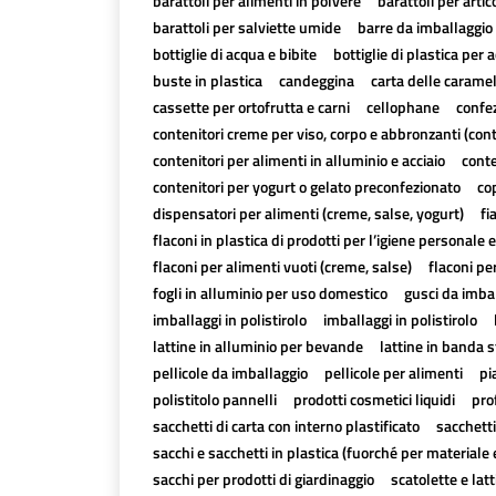
barattoli per alimenti in polvere
barattoli per artico
barattoli per salviette umide
barre da imballaggio 
bottiglie di acqua e bibite
bottiglie di plastica per a
buste in plastica
candeggina
carta delle carame
cassette per ortofrutta e carni
cellophane
confez
contenitori creme per viso, corpo e abbronzanti (con
contenitori per alimenti in alluminio e acciaio
conte
contenitori per yogurt o gelato preconfezionato
cop
dispensatori per alimenti (creme, salse, yogurt)
fi
flaconi in plastica di prodotti per l’igiene personale e
flaconi per alimenti vuoti (creme, salse)
flaconi pe
fogli in alluminio per uso domestico
gusci da imbal
imballaggi in polistirolo
imballaggi in polistirolo
lattine in alluminio per bevande
lattine in banda 
pellicole da imballaggio
pellicole per alimenti
pi
polistitolo pannelli
prodotti cosmetici liquidi
pro
sacchetti di carta con interno plastificato
sacchetti
sacchi e sacchetti in plastica (fuorché per materiale 
sacchi per prodotti di giardinaggio
scatolette e lat