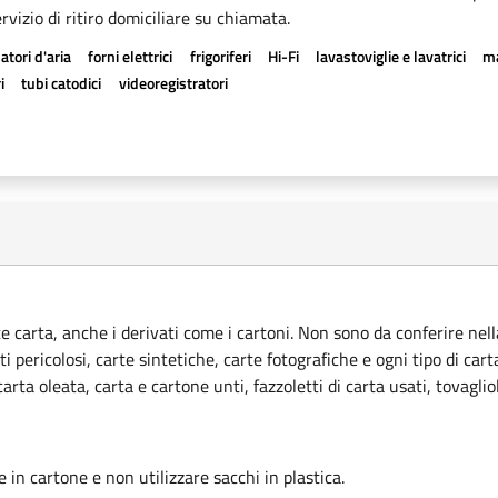
rvizio di ritiro domiciliare su chiamata.
atori d'aria
forni elettrici
frigoriferi
Hi-Fi
lavastoviglie e lavatrici
ma
i
tubi catodici
videoregistratori
ce carta, anche i derivati come i cartoni. Non sono da conferire nella
ti pericolosi, carte sintetiche, carte fotografiche e ogni tipo di car
rta oleata, carta e cartone unti, fazzoletti di carta usati, tovagliol
le in cartone e non utilizzare sacchi in plastica.