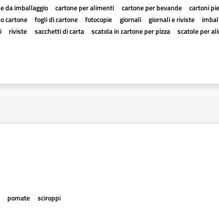
e da imballaggio
cartone per alimenti
cartone per bevande
cartoni pi
a o cartone
fogli di cartone
fotocopie
giornali
giornali e riviste
imball
i
riviste
sacchetti di carta
scatola in cartone per pizza
scatole per al
e
pomate
sciroppi