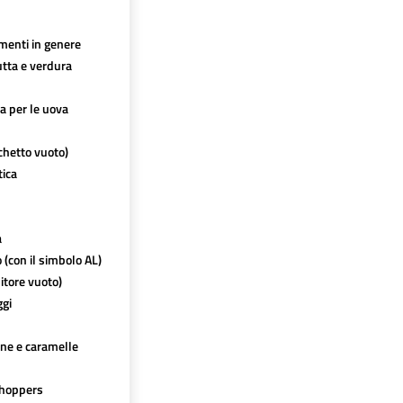
imenti in genere
utta e verdura
ca per le uova
chetto vuoto)
tica
a
o (con il simbolo AL)
itore vuoto)
ggi
ine e caramelle
hoppers