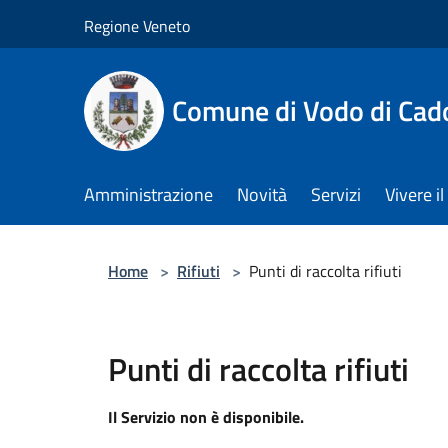
Salta al contenuto principale
Regione Veneto
Comune di Vodo di Cad
Amministrazione
Novità
Servizi
Vivere 
Home
>
Rifiuti
>
Punti di raccolta rifiuti
Punti di raccolta rifiuti
Il Servizio non è disponibile.