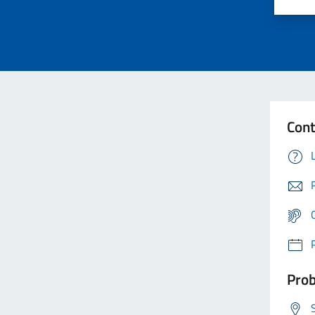
Cont
Prob