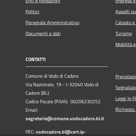
Enti e fondazioni
Imprese 
Politici
Appalti pu
Personale Amministrativo
Catasto e
Documenti e dati
Turismo
Mobilità e
CONTATTI
Comune di Vodo di Cadore
Prenotaz
Via Nazionale, 19 - I-32040 Vodo di
Segnalazi
Cadore (BL)
Leggi le 
Codice fiscale (P.IVA): 00206230252
Richiesta
Email:
segreteria@comune.vodocadore.bl.it
PEC:
vodocadore.bl@cert.ip-