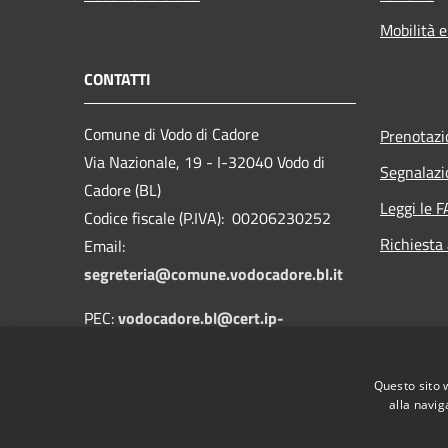
Mobilità e
CONTATTI
Comune di Vodo di Cadore
Prenotaz
Via Nazionale, 19 - I-32040 Vodo di
Segnalazi
Cadore (BL)
Leggi le 
Codice fiscale (P.IVA): 00206230252
Richiesta
Email:
segreteria@comune.vodocadore.bl.it
PEC:
vodocadore.bl@cert.ip-
veneto.net
Centralino Unico: 0435 489019
Questo sito 
alla navig