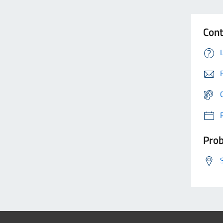
Cont
Prob