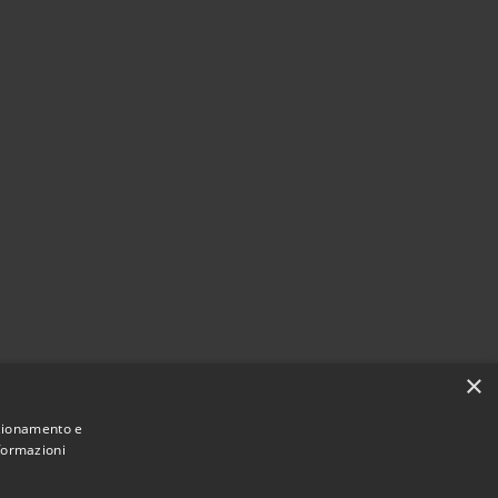
×
nzionamento e
nformazioni