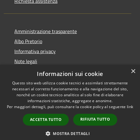
Richiesta assistenza
Amministrazione trasparente
Albo Pretorio
Informativa privacy
Note legali
×
Dichiarazione di accessibilità
Informazioni sui cookie
Questo sito web utilizza cookie tecnici e assimilati strettamente
necessari al corretto funzionamento e alla navigazione del sito,
nonché un cookie tecnico analitico al solo fine di elaborare
informazioni statistiche, aggregate e anonime.
RSS
Copyright © 2026 • Comune di
Per maggiori dettagli, può consultare la cookie policy al seguente
link
Accessibilità
Vodo di Cadore • Powered by
Privacy
Municipium
Accesso
•
RIFIUTA TUTTO
ACCETTA TUTTO
Cookie
redazione
Mappa del sito
MOSTRA DETTAGLI