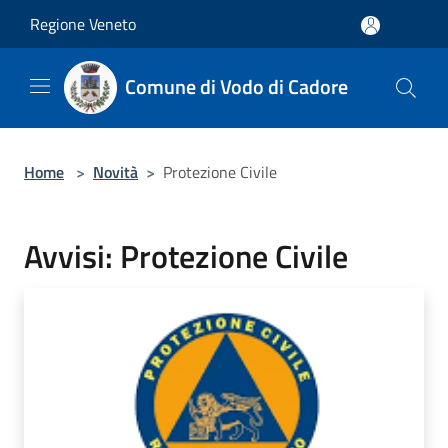
Salta al contenuto principale
Regione Veneto
Comune di Vodo di Cadore
Home
>
Novità
>
Protezione Civile
Avvisi: Protezione Civile