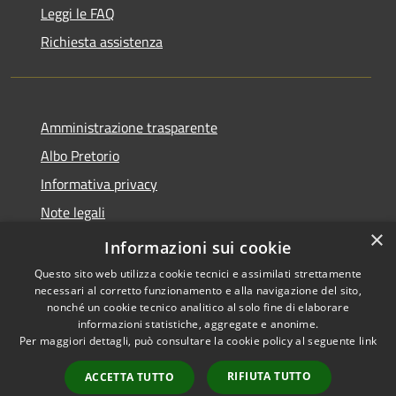
Leggi le FAQ
Richiesta assistenza
Amministrazione trasparente
Albo Pretorio
Informativa privacy
Note legali
×
Dichiarazione di accessibilità
Informazioni sui cookie
Questo sito web utilizza cookie tecnici e assimilati strettamente
necessari al corretto funzionamento e alla navigazione del sito,
nonché un cookie tecnico analitico al solo fine di elaborare
informazioni statistiche, aggregate e anonime.
RSS
Copyright © 2026 • Comune di
Per maggiori dettagli, può consultare la cookie policy al seguente
link
Accessibilità
Vodo di Cadore • Powered by
Privacy
Municipium
Accesso
•
RIFIUTA TUTTO
ACCETTA TUTTO
Cookie
redazione