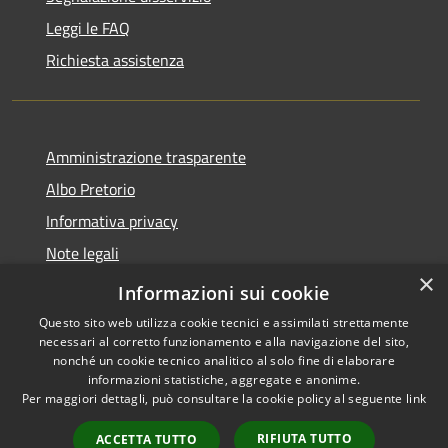
Leggi le FAQ
Richiesta assistenza
Amministrazione trasparente
Albo Pretorio
Informativa privacy
Note legali
×
Dichiarazione di accessibilità
Informazioni sui cookie
Questo sito web utilizza cookie tecnici e assimilati strettamente
necessari al corretto funzionamento e alla navigazione del sito,
nonché un cookie tecnico analitico al solo fine di elaborare
informazioni statistiche, aggregate e anonime.
RSS
Copyright © 2026 • Comune di
Per maggiori dettagli, può consultare la cookie policy al seguente
link
Accessibilità
Vodo di Cadore • Powered by
Privacy
Municipium
Accesso
•
RIFIUTA TUTTO
ACCETTA TUTTO