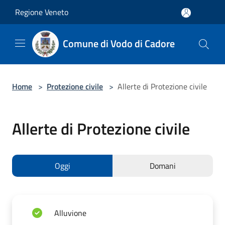
Salta al contenuto principale
Regione Veneto
Comune di Vodo di Cadore
Home
>
Protezione civile
>
Allerte di Protezione civile
Allerte di Protezione civile
Oggi
Domani
Alluvione