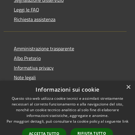
Segnalazione disservizio
Leggi le FAQ
Richiesta assistenza
Amministrazione trasparente
Albo Pretorio
Informativa privacy
Note legali
×
Dichiarazione di accessibilità
Informazioni sui cookie
Questo sito web utilizza cookie tecnici e assimilati strettamente
necessari al corretto funzionamento e alla navigazione del sito,
nonché un cookie tecnico analitico al solo fine di elaborare
informazioni statistiche, aggregate e anonime.
RSS
Copyright © 2026 • Comune di
Per maggiori dettagli, può consultare la cookie policy al seguente
link
Accessibilità
Vodo di Cadore • Powered by
Privacy
Municipium
Accesso
•
RIFIUTA TUTTO
ACCETTA TUTTO