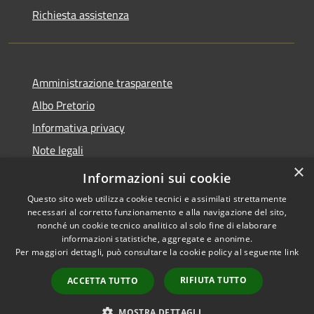
Richiesta assistenza
Amministrazione trasparente
Albo Pretorio
Informativa privacy
Note legali
×
Dichiarazione di accessibilità
Informazioni sui cookie
Questo sito web utilizza cookie tecnici e assimilati strettamente
necessari al corretto funzionamento e alla navigazione del sito,
nonché un cookie tecnico analitico al solo fine di elaborare
informazioni statistiche, aggregate e anonime.
RSS
Copyright © 2026 • Comune di
Per maggiori dettagli, può consultare la cookie policy al seguente
link
Accessibilità
Vodo di Cadore • Powered by
Privacy
Municipium
Accesso
•
RIFIUTA TUTTO
ACCETTA TUTTO
Cookie
redazione
Mappa del sito
MOSTRA DETTAGLI