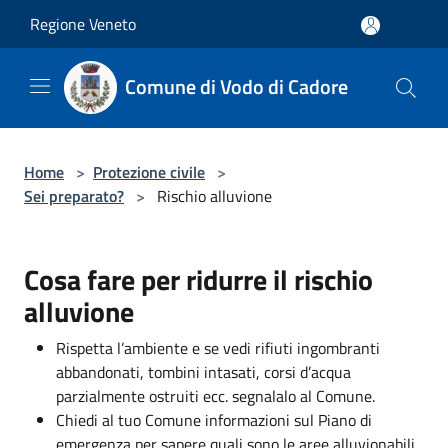
Salta al contenuto principale
Regione Veneto
Comune di Vodo di Cadore
Home
>
Protezione civile
>
Sei preparato?
>
Rischio alluvione
Cosa fare per ridurre il rischio
alluvione
Rispetta l’ambiente e se vedi rifiuti ingombranti
abbandonati, tombini intasati, corsi d’acqua
parzialmente ostruiti ecc. segnalalo al Comune.
Chiedi al tuo Comune informazioni sul Piano di
emergenza per sapere quali sono le aree alluvionabili,