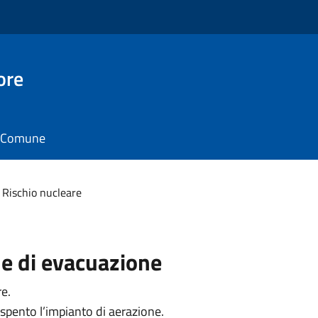
ore
il Comune
Rischio nucleare
ne di evacuazione
re.
e spento l’impianto di aerazione.