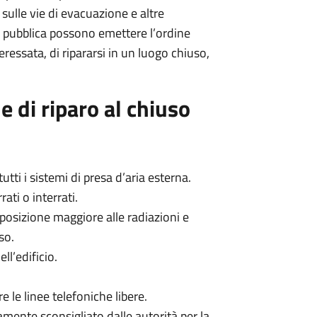
 sulle vie di evacuazione e altre
ute pubblica possono emettere l’ordine
teressata, di ripararsi in un luogo chiuso,
e di riparo al chiuso
utti i sistemi di presa d’aria esterna.
ati o interrati.
posizione maggiore alle radiazioni e
so.
ll’edificio.
re le linee telefoniche libere.
mente sconsigliato dalle autorità per la